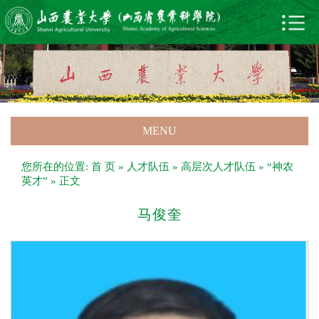
MENU
您所在的位置:
首 页
»
人才队伍
»
高层次人才队伍
»
“神农
英才”
» 正文
马俊奎