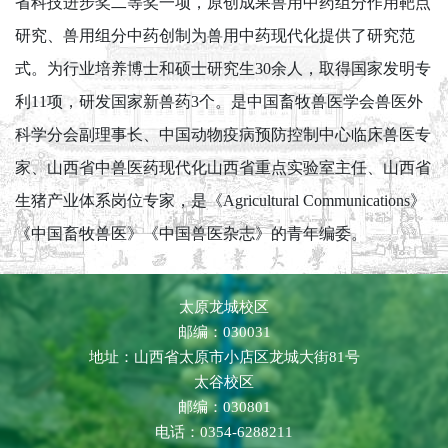
省科技进步奖二等奖一项，原创成果兽用中药组分作用靶点
研究、兽用组分中药创制为兽用中药现代化提供了研究范
式。为行业培养博士和硕士研究生30余人，取得国家发明专
利11项，研发国家新兽药3个。是中国畜牧兽医学会兽医外
科学分会副理事长、中国动物疫病预防控制中心临床兽医专
家、山西省中兽医药现代化山西省重点实验室主任、山西省
生猪产业体系岗位专家，是《Agricultural Communications》
《中国畜牧兽医》《中国兽医杂志》的青年编委。
太原龙城校区
邮编：030031
地址：山西省太原市小店区龙城大街81号
太谷校区
邮编：030801
电话：0354-6288211